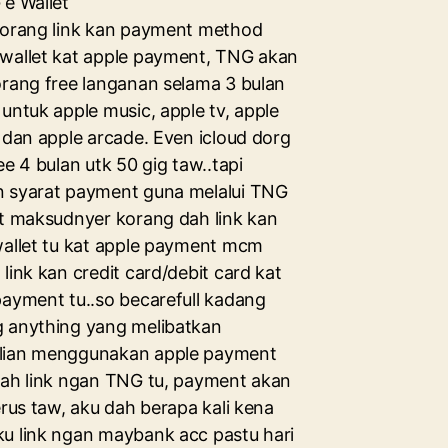
 e Wallet
korang link kan payment method
wallet kat apple payment, TNG akan
orang free langanan selama 3 bulan
untuk apple music, apple tv, apple
s dan apple arcade. Even icloud dorg
ee 4 bulan utk 50 gig taw..tapi
 syarat payment guna melalui TNG
et maksudnyer korang dah link kan
wallet tu kat apple payment mcm
link kan credit card/debit card kat
payment tu..so becarefull kadang
 anything yang melibatkan
ian menggunakan apple payment
dah link ngan TNG tu, payment akan
erus taw, aku dah berapa kali kena
u link ngan maybank acc pastu hari