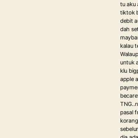
tu aku 
tiktok 
debit 
dah se
mayban
kalau 
Walaup
untuk 
klu big
apple 
paymen
becaref
TNG..n
pasal f
korang
sebelu
dia ada