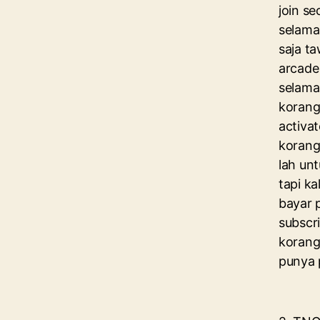
join s
selama
saja ta
arcade
selama 
korang
activat
korang
lah unt
tapi ka
bayar 
subscri
korang
punya 