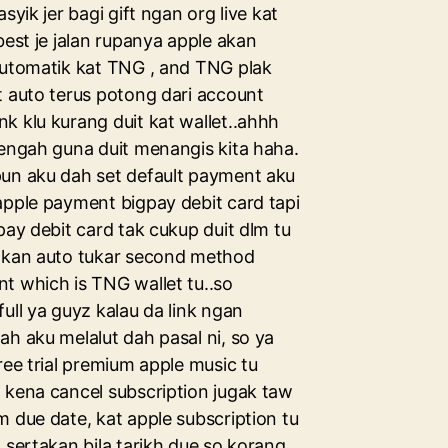
asyik jer bagi gift ngan org live kat
best je jalan rupanya apple akan
automatik kat TNG , and TNG plak
t auto terus potong dari account
k klu kurang duit kat wallet..ahhh
tengah guna duit menangis kita haha.
un aku dah set default payment aku
apple payment bigpay debit card tapi
pay debit card tak cukup duit dlm tu
akan auto tukar second method
t which is TNG wallet tu..so
ull ya guyz kalau da link ngan
ah aku melalut dah pasal ni, so ya
ree trial premium apple music tu
 kena cancel subscription jugak taw
m due date, kat apple subscription tu
 sertakan bila tarikh due so korang