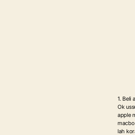
1. Beli
Ok uss
apple 
macboo
lah ko