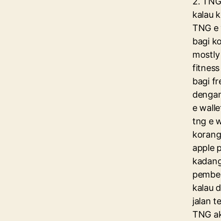
2. TNG
kalau 
TNG e 
bagi k
mostly 
fitnes
bagi fr
dengan
e wall
tng e 
korang 
apple 
kadang
pembel
kalau 
jalan t
TNG ak