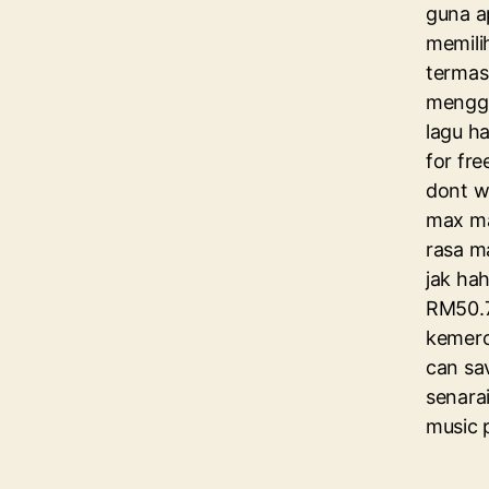
guna a
memili
termasu
menggu
lagu h
for fre
dont wo
max ma
rasa m
jak hah
RM50.7
kemero
can sa
senara
music 