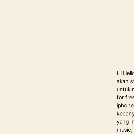
Hi Hell
akan s
untuk 
for fre
iphone 
kebany
yang m
music,