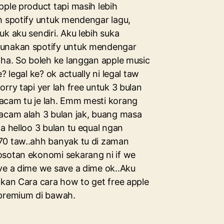
pple product tapi masih lebih
h spotify untuk mendengar lagu,
k aku sendiri. Aku lebih suka
nakan spotify untuk mendengar
aha. So boleh ke langgan apple music
e? legal ke? ok actually ni legal taw
rry tapi yer lah free untuk 3 bulan
cam tu je lah. Emm mesti korang
acam alah 3 bulan jak, buang masa
a helloo 3 bulan tu equal ngan
0 taw..ahh banyak tu di zaman
sotan ekonomi sekarang ni if we
ve a dime we save a dime ok..Aku
ikan Cara cara how to get free apple
premium di bawah.