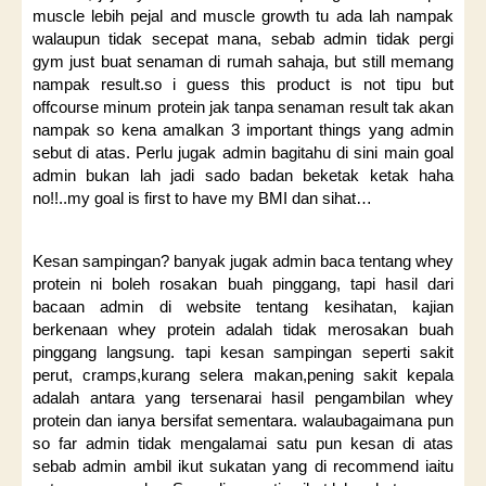
muscle lebih pejal and muscle growth tu ada lah nampak
walaupun tidak secepat mana, sebab admin tidak pergi
gym just buat senaman di rumah sahaja, but still memang
nampak result.so i guess this product is not tipu but
offcourse minum protein jak tanpa senaman result tak akan
nampak so kena amalkan 3 important things yang admin
sebut di atas. Perlu jugak admin bagitahu di sini main goal
admin bukan lah jadi sado badan beketak ketak haha
no!!..my goal is first to have my BMI dan sihat…
Kesan sampingan? banyak jugak admin baca tentang whey
protein ni boleh rosakan buah pinggang, tapi hasil dari
bacaan admin di website tentang kesihatan, kajian
berkenaan whey protein adalah tidak merosakan buah
pinggang langsung. tapi kesan sampingan seperti sakit
perut, cramps,kurang selera makan,pening sakit kepala
adalah antara yang tersenarai hasil pengambilan whey
protein dan ianya bersifat sementara. walaubagaimana pun
so far admin tidak mengalamai satu pun kesan di atas
sebab admin ambil ikut sukatan yang di recommend iaitu