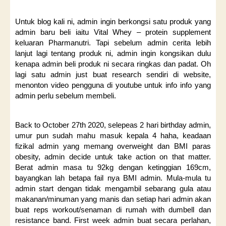
Untuk blog kali ni, admin ingin berkongsi satu produk yang
admin baru beli iaitu Vital Whey – protein supplement
keluaran Pharmanutri. Tapi sebelum admin cerita lebih
lanjut lagi tentang produk ni, admin ingin kongsikan dulu
kenapa admin beli produk ni secara ringkas dan padat. Oh
lagi satu admin just buat research sendiri di website,
menonton video pengguna di youtube untuk info info yang
admin perlu sebelum membeli.
Back to October 27th 2020, selepeas 2 hari birthday admin,
umur pun sudah mahu masuk kepala 4 haha, keadaan
fizikal admin yang memang overweight dan BMI paras
obesity, admin decide untuk take action on that matter.
Berat admin masa tu 92kg dengan ketinggian 169cm,
bayangkan lah betapa fail nya BMI admin. Mula-mula tu
admin start dengan tidak mengambil sebarang gula atau
makanan/minuman yang manis dan setiap hari admin akan
buat reps workout/senaman di rumah with dumbell dan
resistance band. First week admin buat secara perlahan,