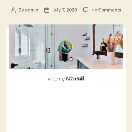
By
admin
July 7, 2020
No Comments
written by
Azlan Said