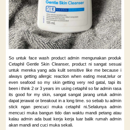
So untuk face wash product admin mengunakan produk
Cetaphil Gentle Skin Cleanser, product ni sangat sesuai
untuk mereka yang ada kulit sensitive like me because i
always getting allergic reaction when eating meat,telur or
even seafood so my skin getting very red gatal, tapi its
been i think 2 or 3 years im using cetaphil so far admin rasa
its good for my skin, sangat sangat jarang untuk admin
dapat jerawat or breakout in a long time. so sebab tu admin
stick ngan pencuci muka cetaphil ni.Selalunya admin
mencuci muka bangun tido dan waktu mandi petang atau
kalau admin ada buat kerja kerja luar balik rumah admin
akan mandi and cuci muka sekali.