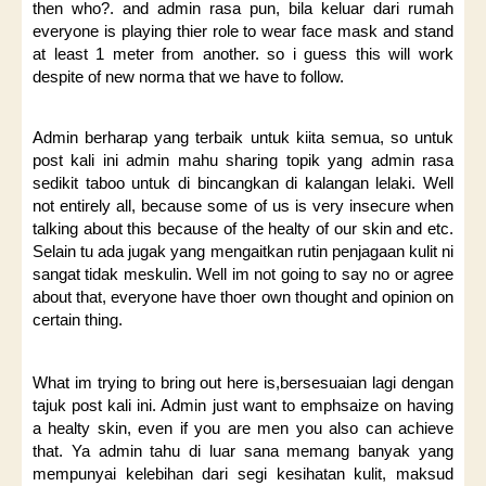
then who?. and admin rasa pun, bila keluar dari rumah
everyone is playing thier role to wear face mask and stand
at least 1 meter from another. so i guess this will work
despite of new norma that we have to follow.
Admin berharap yang terbaik untuk kiita semua, so untuk
post kali ini admin mahu sharing topik yang admin rasa
sedikit taboo untuk di bincangkan di kalangan lelaki. Well
not entirely all, because some of us is very insecure when
talking about this because of the healty of our skin and etc.
Selain tu ada jugak yang mengaitkan rutin penjagaan kulit ni
sangat tidak meskulin. Well im not going to say no or agree
about that, everyone have thoer own thought and opinion on
certain thing.
What im trying to bring out here is,bersesuaian lagi dengan
tajuk post kali ini. Admin just want to emphsaize on having
a healty skin, even if you are men you also can achieve
that. Ya admin tahu di luar sana memang banyak yang
mempunyai kelebihan dari segi kesihatan kulit, maksud