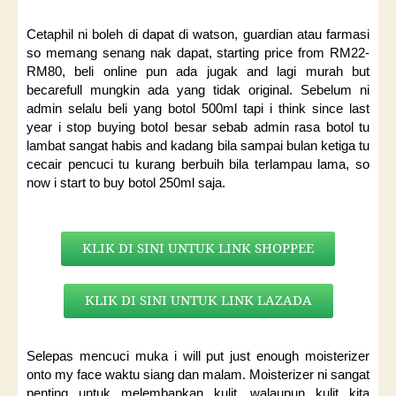
Cetaphil ni boleh di dapat di watson, guardian atau farmasi
so memang senang nak dapat, starting price from RM22-
RM80, beli online pun ada jugak and lagi murah but
becarefull mungkin ada yang tidak original. Sebelum ni
admin selalu beli yang botol 500ml tapi i think since last
year i stop buying botol besar sebab admin rasa botol tu
lambat sangat habis and kadang bila sampai bulan ketiga tu
cecair pencuci tu kurang berbuih bila terlampau lama, so
now i start to buy botol 250ml saja.
KLIK DI SINI UNTUK LINK SHOPPEE
KLIK DI SINI UNTUK LINK LAZADA
Selepas mencuci muka i will put just enough moisterizer
onto my face waktu siang dan malam. Moisterizer ni sangat
penting untuk melembapkan kulit, walaupun kulit kita