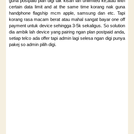
guna postpaid plan digi tak kisah lah unlimited ke,atau with
certain data limit and at the same time korang nak guna
handphone flagship mcm apple, samsung dan etc. Tapi
korang rasa macam berat atau mahal sangat bayar one off
payment untuk device sehingga 3-5k sekaligus. So solution
dia ambik lah device yang pairing ngan plan postpaid anda,
setiap telco ada offer tapi admin lagi selesa ngan digi punya
pakej so admin pilih digi.