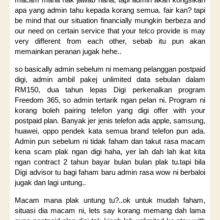
apa yang admin tahu kepada korang semua. fair kan? tapi
be mind that our situation financially mungkin berbeza and
our need on certain service that your telco provide is may
very different from each other, sebab itu pun akan
memainkan peranan jugak hehe..
so basically admin sebelum ni memang pelanggan postpaid
digi, admin ambil pakej unlimited data sebulan dalam
RM150, dua tahun lepas Digi perkenalkan program
Freedom 365, so admin tertarik ngan pelan ni. Program ni
korang boleh pairing telefon yang digi offer with your
postpaid plan. Banyak jer jenis telefon ada apple, samsung,
huawei, oppo pendek kata semua brand telefon pun ada.
Admin pun sebelum ni tidak faham dan takut rasa macam
kena scam plak ngan digi haha, yer lah dah lah ikat kita
ngan contract 2 tahun bayar bulan bulan plak tu.tapi bila
Digi advisor tu bagi faham baru admin rasa wow ni berbaloi
jugak dan lagi untung..
Macam mana plak untung tu?..ok untuk mudah faham,
situasi dia macam ni, lets say korang memang dah lama