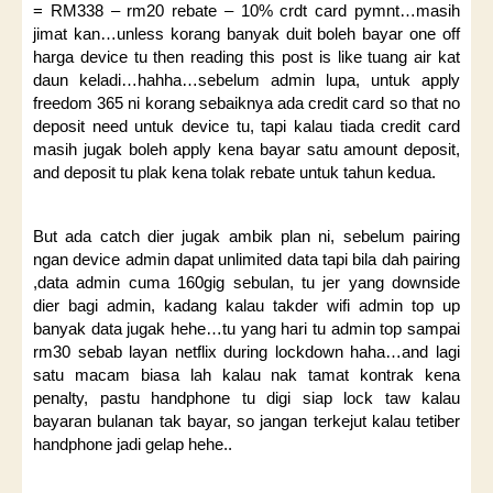
= RM338 – rm20 rebate – 10% crdt card pymnt…masih
jimat kan…unless korang banyak duit boleh bayar one off
harga device tu then reading this post is like tuang air kat
daun keladi…hahha…sebelum admin lupa, untuk apply
freedom 365 ni korang sebaiknya ada credit card so that no
deposit need untuk device tu, tapi kalau tiada credit card
masih jugak boleh apply kena bayar satu amount deposit,
and deposit tu plak kena tolak rebate untuk tahun kedua.
But ada catch dier jugak ambik plan ni, sebelum pairing
ngan device admin dapat unlimited data tapi bila dah pairing
,data admin cuma 160gig sebulan, tu jer yang downside
dier bagi admin, kadang kalau takder wifi admin top up
banyak data jugak hehe…tu yang hari tu admin top sampai
rm30 sebab layan netflix during lockdown haha…and lagi
satu macam biasa lah kalau nak tamat kontrak kena
penalty, pastu handphone tu digi siap lock taw kalau
bayaran bulanan tak bayar, so jangan terkejut kalau tetiber
handphone jadi gelap hehe..