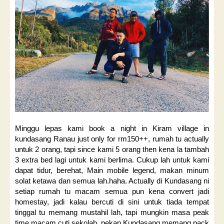
Minggu lepas kami book a night in Kiram village in
kundasang Ranau just only for rm150++, rumah tu actually
untuk 2 orang, tapi since kami 5 orang then kena la tambah
3 extra bed lagi untuk kami berlima. Cukup lah untuk kami
dapat tidur, berehat, Main mobile legend, makan minum
solat ketawa dan semua lah.haha. Actually di Kundasang ni
setiap rumah tu macam semua pun kena convert jadi
homestay, jadi kalau bercuti di sini untuk tiada tempat
tinggal tu memang mustahil lah, tapi mungkin masa peak
time macam cuti sekolah, pekan Kundasang memang pack