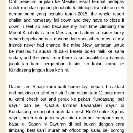
Ohh Sebelum ni jalan ke Mesilau resort tempat berlepas
untuk mendaki gunung kinabalu tu ditutup disebabkan oleh
gempa bumi yang berlaku tahun 2015, the whole resort
challet and homestay fall down and they have to close it
down, i feel so sad because my first time climbing the
Mount Kinabalu is from Mesilau, and admin consider lucky
sebab berpeluang naik gunung dari sana where most of my
friends never had chance like mine..Now jambatan untuk
ke mesilau tu sudah di baiki kereta boleh naik ke sana
sudah, and the view from there is so beautiful so banyak
jugak lah kami bergambar di sini, so kalau kamu ke
Kundasang jangan lupa ke sini.
Dalam jam 9 pagi kami balik homestay prepare breakfast
and packing up all of our stuff and dalam jam 11 pagi mcm
tu kami check out and gerak ke pekan Kundasang, beli
sayur dan beli Cactus kiriman kawan.Beli sayur di
Kundasang ni sangat murah dan fresh Rm10 untuk 3 jenis
sayur, boleh satu jenis sayur atau campur campur sayur,
kalau di Sabah ni Sayuran di beli bukan dengan cara
timbang, best kan? murah lah offcoz tapi kalau beli borong