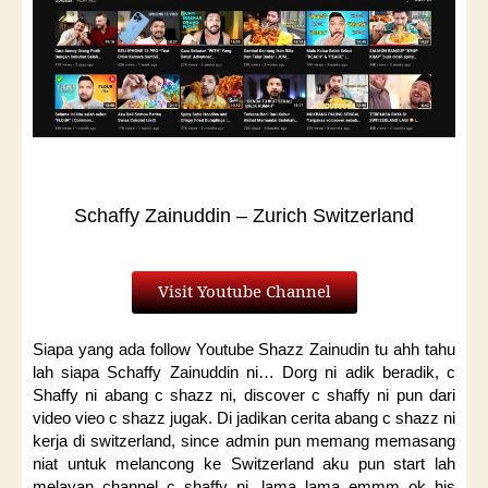
Schaffy Zainuddin – Zurich Switzerland
Visit Youtube Channel
Siapa yang ada follow Youtube Shazz Zainudin tu ahh tahu
lah siapa Schaffy Zainuddin ni… Dorg ni adik beradik, c
Shaffy ni abang c shazz ni, discover c shaffy ni pun dari
video vieo c shazz jugak. Di jadikan cerita abang c shazz ni
kerja di switzerland, since admin pun memang memasang
niat untuk melancong ke Switzerland aku pun start lah
melayan channel c shaffy ni, lama lama emmm ok his