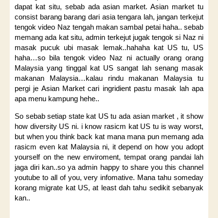
dapat kat situ, sebab ada asian market. Asian market tu
consist barang barang dari asia tengara lah, jangan terkejut
tengok video Naz tengah makan sambal petai haha.. sebab
memang ada kat situ, admin terkejut jugak tengok si Naz ni
masak pucuk ubi masak lemak..hahaha kat US tu, US
haha…so bila tengok video Naz ni actually orang orang
Malaysia yang tinggal kat US sangat lah senang masak
makanan Malaysia…kalau rindu makanan Malaysia tu
pergi je Asian Market cari ingridient pastu masak lah apa
apa menu kampung hehe..
So sebab setiap state kat US tu ada asian market , it show
how diversity US ni. i know rasicm kat US tu is way worst,
but when you think back kat mana mana pun memang ada
rasicm even kat Malaysia ni, it depend on how you adopt
yourself on the new enviroment, tempat orang pandai lah
jaga diri kan..so ya admin happy to share you this channel
youtube to all of you, very infomative. Mana tahu someday
korang migrate kat US, at least dah tahu sedikit sebanyak
kan..