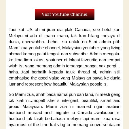
Visit Youtube Channel
Tadi kat US ah ni jiran dia plak Canada, see betul kan
Melayu ni ada di mana mana, tak kan hilang melayu di
dunia, cheewahhh…hehe.. so untuk no 5 ni admin pilih
Mami zua youtube channel, Malaysian youtuber yang living
abroad korang patut tengok dan subscribe. Admin mengaku
ke lima lima lokasi youtuber ni lokasi favourite dan tempat
wish list yang memang admin tersangat sangat nak pergi…
haha…tapi berbalik kepada tajuk thread ni, admin still
emphasise the good value yang Malaysian bawa ke dunia
luar and represent how beautiful Malaysian people is.
So Mami zua, ahhh baca nama pun dah tahu, ni mesti geng
cik kiah ni…nope!! she is inteligent, beautiful, smart and
proud Malaysian. Mami zua ni married ngan arabian
husband muraad and migrate to Canada…walaupun si
husband tak fasih berbahasa melayu tapi mami zua rasa
nya most of the time kat vlog tu memang converse dalam