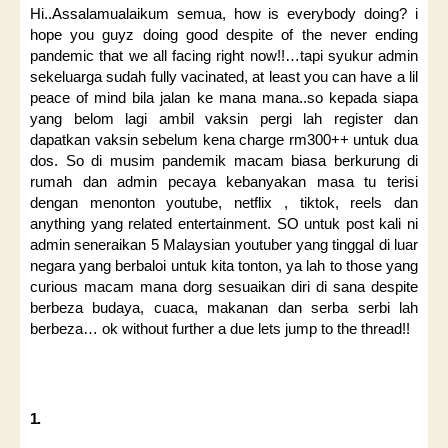
Hi..Assalamualaikum semua, how is everybody doing? i
hope you guyz doing good despite of the never ending
pandemic that we all facing right now!!…tapi syukur admin
sekeluarga sudah fully vacinated, at least you can have a lil
peace of mind bila jalan ke mana mana..so kepada siapa
yang belom lagi ambil vaksin pergi lah register dan
dapatkan vaksin sebelum kena charge rm300++ untuk dua
dos. So di musim pandemik macam biasa berkurung di
rumah dan admin pecaya kebanyakan masa tu terisi
dengan menonton youtube, netflix , tiktok, reels dan
anything yang related entertainment. SO untuk post kali ni
admin seneraikan 5 Malaysian youtuber yang tinggal di luar
negara yang berbaloi untuk kita tonton, ya lah to those yang
curious macam mana dorg sesuaikan diri di sana despite
berbeza budaya, cuaca, makanan dan serba serbi lah
berbeza… ok without further a due lets jump to the thread!!
1.