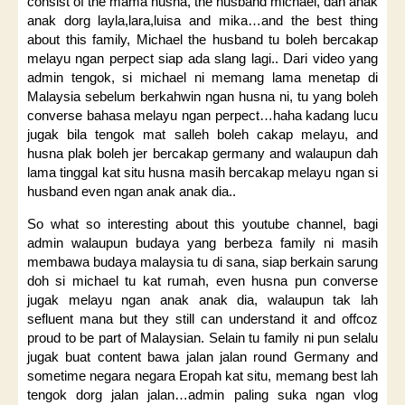
consist of the mama husna, the husband michael, dan anak
anak dorg layla,lara,luisa and mika…and the best thing
about this family, Michael the husband tu boleh bercakap
melayu ngan perpect siap ada slang lagi.. Dari video yang
admin tengok, si michael ni memang lama menetap di
Malaysia sebelum berkahwin ngan husna ni, tu yang boleh
converse bahasa melayu ngan perpect…haha kadang lucu
jugak bila tengok mat salleh boleh cakap melayu, and
husna plak boleh jer bercakap germany and walaupun dah
lama tinggal kat situ husna masih bercakap melayu ngan si
husband even ngan anak anak dia..
So what so interesting about this youtube channel, bagi
admin walaupun budaya yang berbeza family ni masih
membawa budaya malaysia tu di sana, siap berkain sarung
doh si michael tu kat rumah, even husna pun converse
jugak melayu ngan anak anak dia, walaupun tak lah
sefluent mana but they still can understand it and offcoz
proud to be part of Malaysian. Selain tu family ni pun selalu
jugak buat content bawa jalan jalan round Germany and
sometime negara negara Eropah kat situ, memang best lah
tengok dorg jalan jalan…admin paling suka ngan vlog