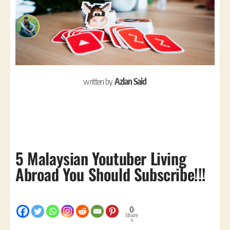
written by
Azlan Said
5 Malaysian Youtuber Living
Abroad You Should Subscribe!!!
0
Share
s