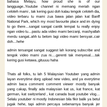
bahasa Melayu, how proud she is of our
langguage..Youtube channel ni memang meriah ngan
celoteh mami , tak kering gusi doh kalau tengok celoteh dia,
video terbaru tu mami zua bawa jalan jalan kat Banff
National Park, which my most favourite place and im dying
to go there…sangat sangat cantik tempat tu really enjoy
ngan video tu…pastu ada video mami berzanji, mashyallah
merdu sangat..ahh tu belom lagi video mami bersyair..cair
doh…hehe
admin tersangat sangat suggest lah korang subscribe and
tengok video mami zua ni….gerenti tak menyesal….tak
kering gusi ketawa..gituuuu haha
Thats all folks, tu lah 5 Malaysian Youtuber yang admin
layan everytime dorg upload new video, and ya everytime
admin baca comment comment viewer mostly banyak
yang cakap, finally ada malaysian kat us, kat france, kat
german, kat switzerland , kat canada buat youtube vlog…
Selalu youtuber ni mostly Indonesian bila fikir balik ya betul
jugak hehe, tapi admin percaya sebenarnya banyak jer