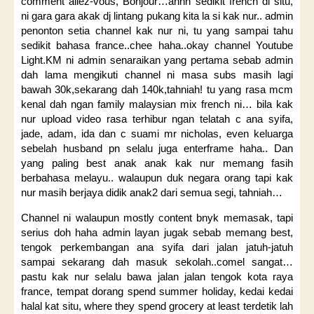
comment allez-vous, Bonjour…ahhh sedikit french di situ,
ni gara gara akak dj lintang pukang kita la si kak nur.. admin
penonton setia channel kak nur ni, tu yang sampai tahu
sedikit bahasa france..chee haha..okay channel Youtube
Light.KM ni admin senaraikan yang pertama sebab admin
dah lama mengikuti channel ni masa subs masih lagi
bawah 30k,sekarang dah 140k,tahniah! tu yang rasa mcm
kenal dah ngan family malaysian mix french ni… bila kak
nur upload video rasa terhibur ngan telatah c ana syifa,
jade, adam, ida dan c suami mr nicholas, even keluarga
sebelah husband pn selalu juga enterframe haha.. Dan
yang paling best anak anak kak nur memang fasih
berbahasa melayu.. walaupun duk negara orang tapi kak
nur masih berjaya didik anak2 dari semua segi, tahniah…
Channel ni walaupun mostly content bnyk memasak, tapi
serius doh haha admin layan jugak sebab memang best,
tengok perkembangan ana syifa dari jalan jatuh-jatuh
sampai sekarang dah masuk sekolah..comel sangat…
pastu kak nur selalu bawa jalan jalan tengok kota raya
france, tempat dorang spend summer holiday, kedai kedai
halal kat situ, where they spend grocery at least terdetik lah