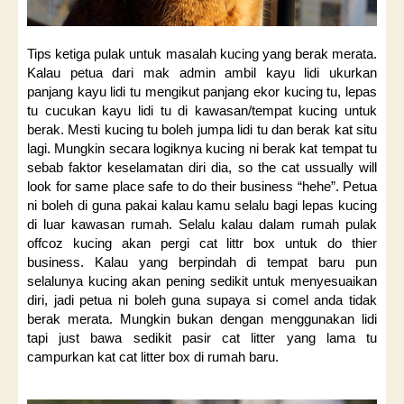
Tips ketiga pulak untuk masalah kucing yang berak merata.
Kalau petua dari mak admin ambil kayu lidi ukurkan
panjang kayu lidi tu mengikut panjang ekor kucing tu, lepas
tu cucukan kayu lidi tu di kawasan/tempat kucing untuk
berak. Mesti kucing tu boleh jumpa lidi tu dan berak kat situ
lagi. Mungkin secara logiknya kucing ni berak kat tempat tu
sebab faktor keselamatan diri dia, so the cat ussually will
look for same place safe to do their business “hehe”. Petua
ni boleh di guna pakai kalau kamu selalu bagi lepas kucing
di luar kawasan rumah. Selalu kalau dalam rumah pulak
offcoz kucing akan pergi cat littr box untuk do thier
business. Kalau yang berpindah di tempat baru pun
selalunya kucing akan pening sedikit untuk menyesuaikan
diri, jadi petua ni boleh guna supaya si comel anda tidak
berak merata. Mungkin bukan dengan menggunakan lidi
tapi just bawa sedikit pasir cat litter yang lama tu
campurkan kat cat litter box di rumah baru.